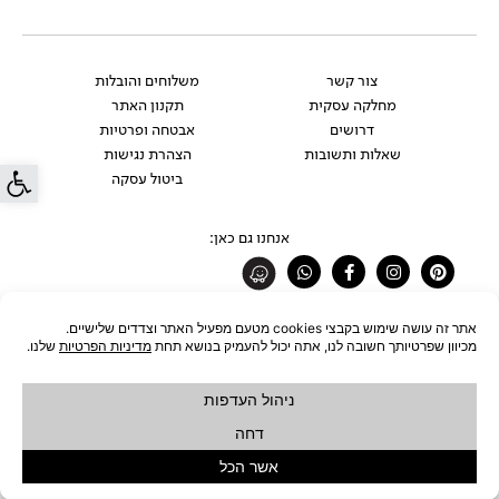
צור קשר
משלוחים והובלות
מחלקה עסקית
תקנון האתר
דרושים
אבטחה ופרטיות
שאלות ותשובות
הצהרת נגישות
פתח סרג
ביטול עסקה
אנחנו גם כאן:
Whatsapp
Facebook-
Instagram
Pinterest
f
רוצים להתעדכן לפני כולם?
להצטרפות לניוזלטר
כל הזכויות שמורות לחברת ŪBJECT בע"מ © 2026