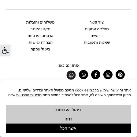
צור קשר
משלוחים והובלות
מחלקה עסקית
תקנון האתר
דרושים
אבטחה ופרטיות
שאלות ותשובות
הצהרת נגישות
פתח סרג
ביטול עסקה
אנחנו גם כאן:
Whatsapp
Facebook-
Instagram
Pinterest
f
רוצים להתעדכן לפני כולם?
להצטרפות לניוזלטר
כל הזכויות שמורות לחברת ŪBJECT בע"מ © 2026