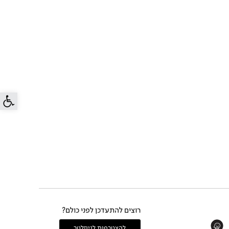
פתח סרג
רוצים להתעדכן לפני כולם?
Whats
להצטרפות לניוזלטר