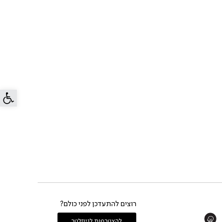
פתח סרג
רוצים להתעדכן לפני כולם?
Whats
להצטרפות לניוזלטר