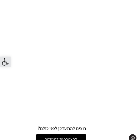
פתח סרג
רוצים להתעדכן לפני כולם?
Whats
להצטרפות לניוזלטר