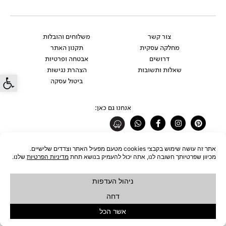
צור קשר
משלוחים והובלות
מחלקה עסקית
תקנון האתר
דרושים
אבטחה ופרטיות
שאלות ותשובות
הצהרת נגישות
פתח סרג
ביטול עסקה
אנחנו גם כאן:
Whatsapp
Facebook-
Instagram
Pinterest
f
רוצים להתעדכן לפני כולם?
להצטרפות לניוזלטר
כל הזכויות שמורות לחברת ŪBJECT בע"מ © 2026