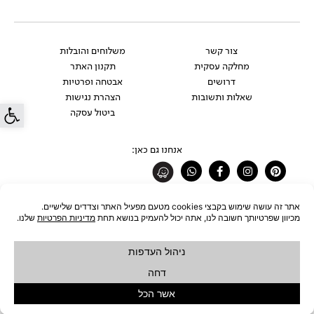
צור קשר
משלוחים והובלות
מחלקה עסקית
תקנון האתר
דרושים
אבטחה ופרטיות
שאלות ותשובות
הצהרת נגישות
פתח סרג
ביטול עסקה
אנחנו גם כאן:
Whatsapp
Facebook-
Instagram
Pinterest
f
רוצים להתעדכן לפני כולם?
להצטרפות לניוזלטר
כל הזכויות שמורות לחברת ŪBJECT בע"מ © 2026