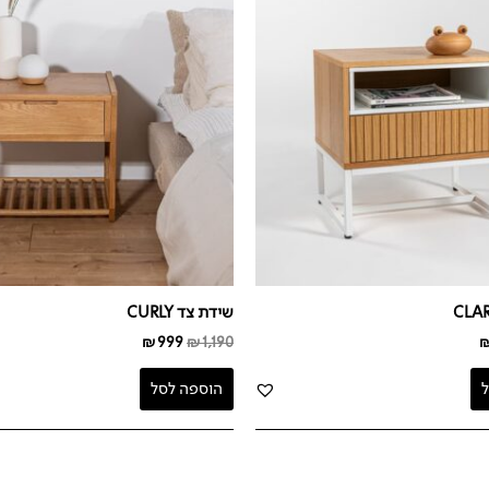
₪999.
₪1,190.
₪399.
₪
שידת צד CURLY
₪
999
₪
1,190
הוספה לסל