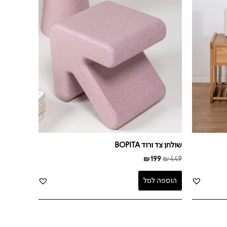
₪199.
₪449.
שולחן צד ורוד BOPITA
₪
199
₪
449
הוספה לסל