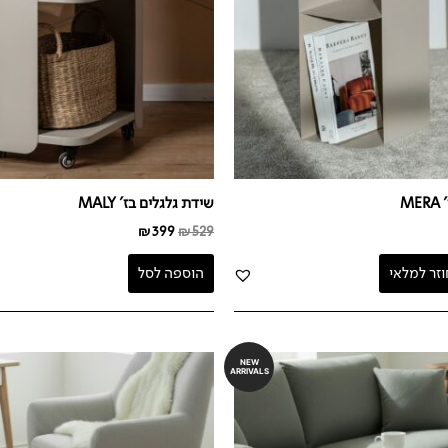
M
שידת גלגלים בז' MALY
₪
399
₪
529
וזר למלאי
הוספה לסל
NEW
ARRIVALS