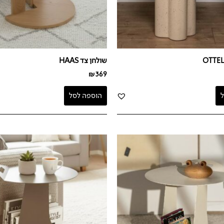
שולחן צד HAAS
₪
369
הוספה לסל