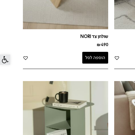
שולחן צד NORI
₪
490
פתח סרג
הוספה לסל