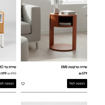
990.
שידה טרקוטה JIMI
שידת צד CLARO
₪
399
₪
990
₪
579
הוספה לסל
הוספה לסל