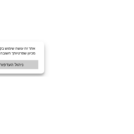
שידת צד RATY – יח' אחרונות
₪
949
וזר למלאי
הוספה לסל