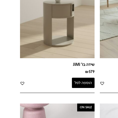
שידה בז' JIMI
₪
579
הוספה לסל
המחיר
המחיר
ON SALE
המקורי
הנוכחי
היה:
הוא: