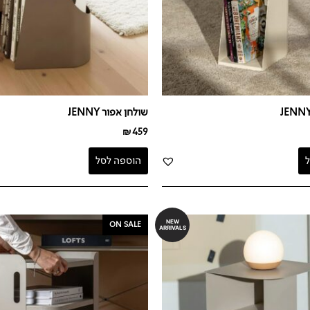
שולחן אפור JENNY
₪
459
הוספה לסל
המחיר
המחיר
NEW
ON SALE
ARRIVALS
המקורי
הנוכחי
היה:
הוא:
₪399.
₪529.