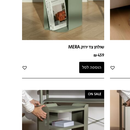
שולחן צד ירוק MERA
₪
459
הוספה לסל
המחיר
המחיר
ON SALE
המקורי
הנוכחי
היה:
הוא:
₪399.
₪529.