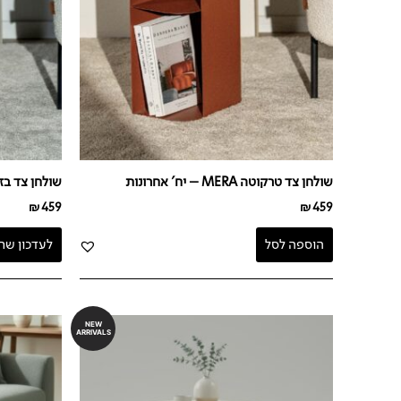
שולחן צד טרקוטה MERA – יח' אחרונות
שולחן צד בז' ERA
₪
459
₪
459
הוספה לסל
לעדכון שח
NEW
ARRIVALS