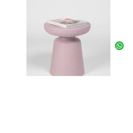
שולחן ורוד SALLY
שידת צד LIBORG
₪
949
₪
449
לעדכון שחוזר למלאי
לעדכון שח