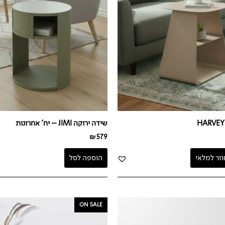
שידה ירוקה JIMI – יח' אחרונות
₪
579
וזר למלאי
הוספה לסל
המחיר
המחיר
המחיר
ON SALE
י
הנוכחי
המקורי
הנוכחי
הוא:
היה:
הוא: