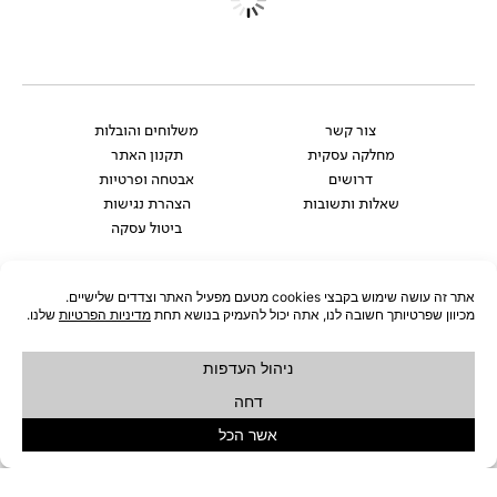
שולחן ורוד SALLY
שידת צד LIBORG
₪
949
₪
449
לעדכון שחוזר למלאי
לעדכון שחוזר למלאי