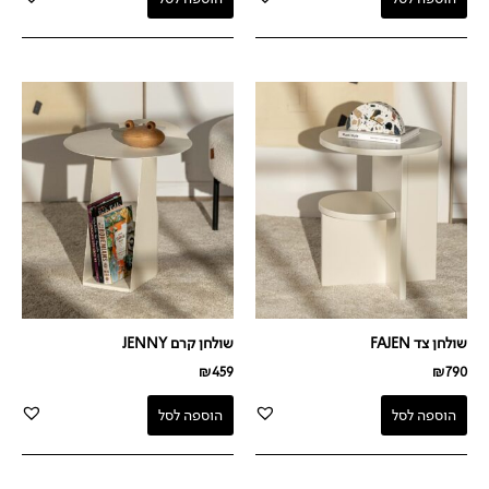
שולחן צד FAJEN
שולחן קרם JENNY
₪
459
₪
790
הוספה לסל
הוספה לסל