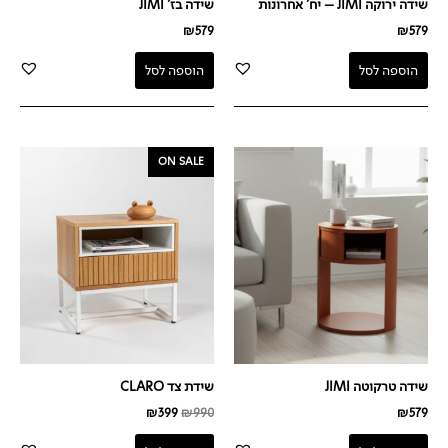
שידה ירוקה JIMI – יח' אחרונות
שידה בז' JIMI
₪
579
₪
579
הוספה לסל
הוספה לסל
המחיר
המחיר
ON SALE
המקורי
הנוכחי
היה:
הוא:
₪399.
₪990.
שידה טרקוטה JIMI
שידת צד CLARO
₪
399
₪
990
₪
579