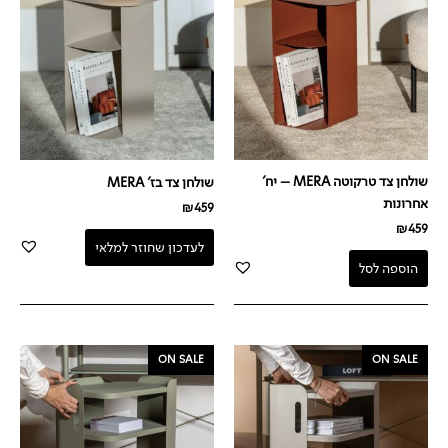
שולחן צד טרקוטה MERA – יח'
שולחן צד בז' MERA
אחרונות
₪
459
₪
459
לעדכון שחוזר למלאי
הוספה לסל
המחיר
המחיר
המחיר
המחיר
ON SALE
ON SALE
המקורי
הנוכחי
המקורי
הנוכחי
היה:
הוא:
היה:
הוא:
₪399.
₪529.
₪399.
₪529.