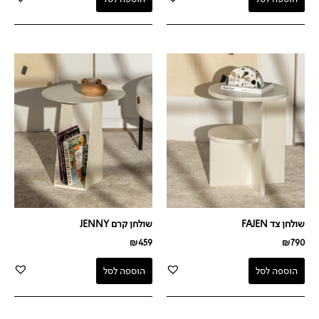
שולחן צד FAJEN
שולחן קרם JENNY
₪
459
₪
790
הוספה לסל
הוספה לסל