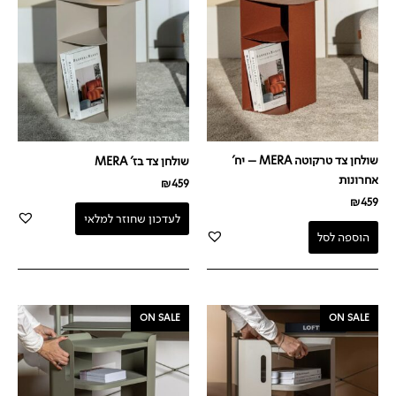
שולחן צד טרקוטה MERA – יח'
שולחן צד בז' MERA
אחרונות
₪
459
₪
459
לעדכון שחוזר למלאי
הוספה לסל
המחיר
המחיר
המחיר
המחיר
ON SALE
ON SALE
המקורי
הנוכחי
המקורי
הנוכחי
היה:
הוא:
היה:
הוא:
₪399.
₪529.
₪399.
₪529.