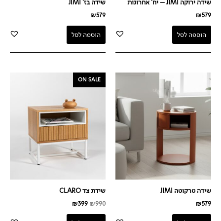
שידה ירוקה JIMI – יח' אחרונות
שידה בז' JIMI
₪
579
₪
579
הוספה לסל
הוספה לסל
המחיר
המחיר
ON SALE
המקורי
הנוכחי
היה:
הוא:
₪399.
₪990.
שידה טרקוטה JIMI
שידת צד CLARO
₪
399
₪
990
₪
579