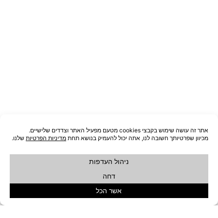
שולחן ורוד SALLY
שידת צד LIBORG
₪
949
₪
449
לעדכון שחוזר למלאי
לעדכון שחוזר למלאי