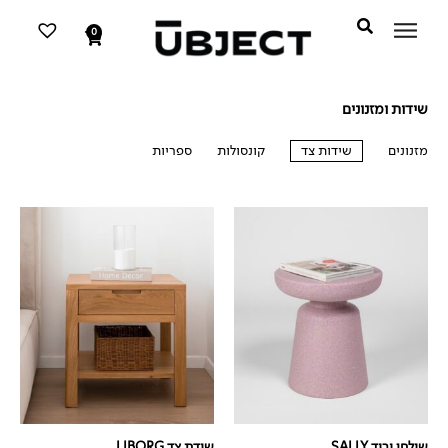
דילוג
לתוכן
לתוכן
0
עגלת
קניות
שידות ומזנונים
מזנונים
שידות צד
קונסולות
ספריות
שידות צד
שולחן ורוד SALLY
שידת צד LIBORG