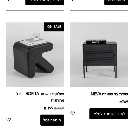
המחיר
המחיר
ON SALE
המקורי
הנוכחי
היה:
הוא:
₪199.
₪449.
שולחן צד שחור BOPITA – יח'
שידת צד שחורה NEVA
אחרונות
₪
749
₪
199
₪
449
לעדכון שחוזר למלאי
הוספה לסל