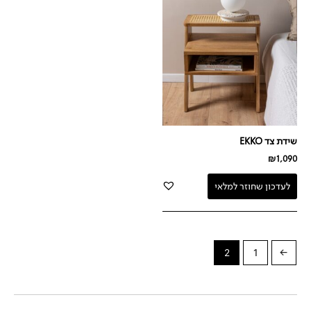
שידת צד EKKO
₪
1,090
לעדכון שחוזר למלאי
2
1
→