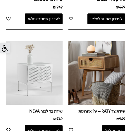
₪
949
₪
449
לעדכון שחוזר למלאי
לעדכון שחוזר למלאי
פתח סרג
שידת צד RATY – יח' אחרונות
שידת צד לבנה NEVA
₪
749
₪
949
הוספה לסל
לעדכון שחוזר למלאי