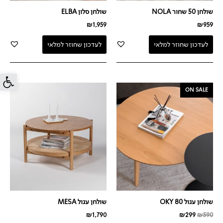
שולחן 50 שחור NOLA
שולחן סלון ELBA
₪
1,959
₪
959
לעדכון שחוזר למלאי
לעדכון שחוזר למלאי
פתח סרג
המחיר
המחיר
ON SALE
המקורי
הנוכחי
היה:
הוא:
₪299.
₪590.
שולחן עגול OKY 80
שולחן עגול MESA
₪
1,790
₪
299
₪
590