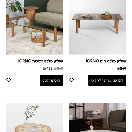
היה:
הוא:
₪499.
₪849.
שולחן מלבני חום JORNO
שולחן מלבני זכוכית JORNO
₪
499
₪
849
₪
849
לעדכון שחוזר למלאי
הוספה לסל