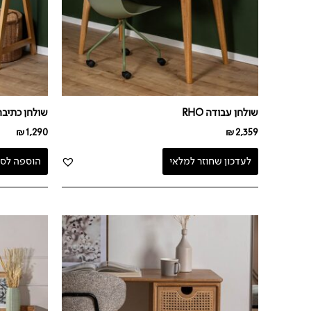
שולחן עבודה RHO
שולחן כתיבה XY WHITE
₪
1,290
₪
2,359
לעדכון שחוזר למלאי
הוספה לסל