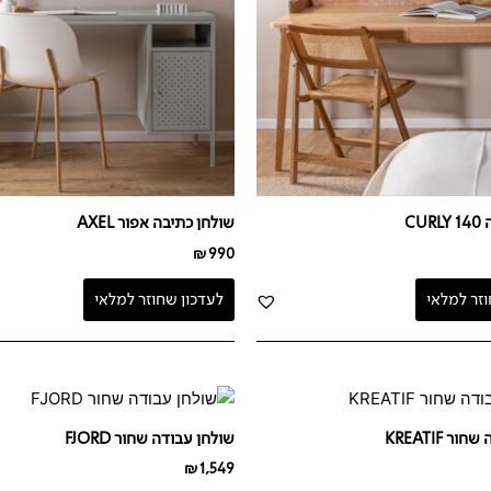
CU
שולחן כתיבה אפור AXEL
₪
990
וזר למלאי
לעדכון שחוזר למלאי
ר KREATIF
שולחן עבודה שחור FJORD
₪
1,549