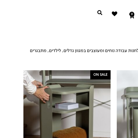
0
עגלת
קניות
נות עבודה נוחים ומעוצבים במגוון גדלים, לילדים, מתבגרים
המחיר
המחיר
ON SALE
המקורי
הנוכחי
היה:
הוא:
₪399.
₪529.