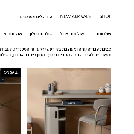
דילוג
לתוכן
לתוכן
פתח SHOP
SHOP
NEW ARRIVALS
אדריכלים ומעצבים
שולחנות
שולחנות אוכל
שולחנות סלון
שולחנות צד
סביבת עבודה נוחה ומעוצבת בלי רעשי רקע, זה הסטנדרט לעבודה יע
ומשרדיים לעבודה נוחה מהבית ובחוץ. מגוון פיתרון אחסון, בשילוב
המחיר
ON SALE
המקור
היה:
₪529.