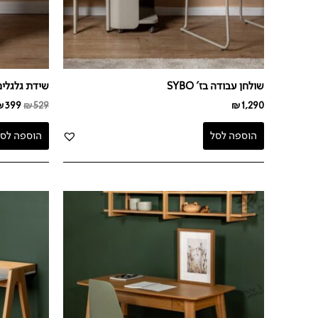
שולחן עבודה בז' SYBO
שידת גלגלים בז'
₪
399
₪
529
₪
1,290
הוספה לסל
הוספה לסל