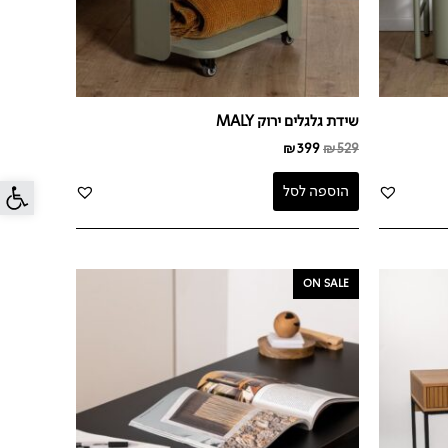
שידת גלגלים ירוק MALY
₪
399
₪
529
פתח סרג
הוספה לסל
המחיר
המחיר
ON SALE
המקורי
הנוכחי
היה:
הוא:
₪499.
₪1,090.