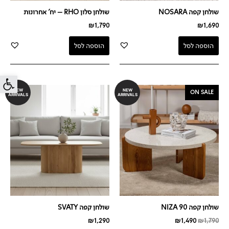
שולחן קפה NOSARA
שולחן סלון RHO – יח' אחרונות
₪
1,790
₪
1,690
הוספה לסל
הוספה לסל
פתח סרג
המחיר
המחיר
NEW
NEW
ON SALE
ARRIVALS
ARRIVALS
המקורי
הנוכחי
היה:
הוא:
₪1,490.
₪1,790.
שולחן קפה NIZA 90
שולחן קפה SVATY
₪
1,290
₪
1,490
₪
1,790