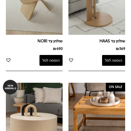
שולחן צד HAAS
שולחן צד NORI
₪
490
₪
369
הוספה לסל
הוספה לסל
המחיר
המחיר
NEW
ON SALE
ARRIVALS
המקורי
הנוכחי
היה:
הוא:
₪990.
₪1,590.