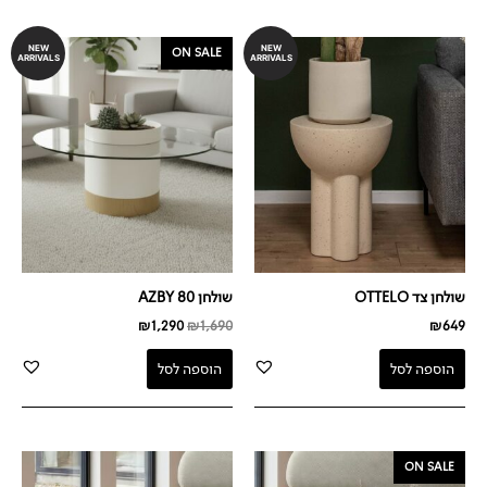
המחיר
המחיר
NEW
NEW
ON SALE
ARRIVALS
ARRIVALS
המקורי
הנוכחי
היה:
הוא:
₪1,290.
₪1,690.
שולחן צד OTTELO
שולחן AZBY 80
₪
1,290
₪
1,690
₪
649
הוספה לסל
הוספה לסל
המחיר
המחיר
ON SALE
המקורי
הנוכחי