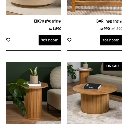
שולחן קפה BARI
שולחן סלון EIK90
₪
1,890
₪
990
₪
1,590
הוספה לסל
הוספה לסל
המחיר
המחיר
ON SALE
המקורי
הנוכחי
היה:
הוא:
₪799.
₪1,659.