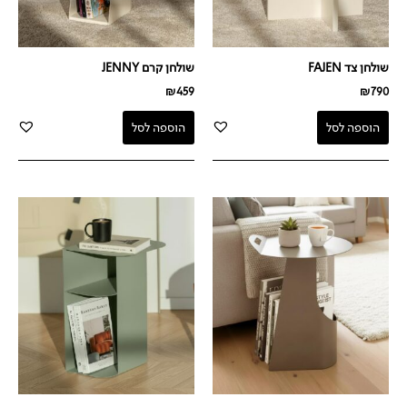
שולחן צד FAJEN
שולחן קרם JENNY
₪
459
₪
790
הוספה לסל
הוספה לסל