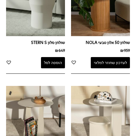
שולחן 50 אלון טבעי NOLA
שולחן סלון STERN S
₪
649
₪
959
לעדכון שחוזר למלאי
הוספה לסל