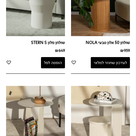
שולחן 50 אלון טבעי NOLA
שולחן סלון STERN S
₪
649
₪
959
לעדכון שחוזר למלאי
הוספה לסל