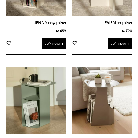
שולחן צד FAJEN
שולחן קרם JENNY
₪
459
₪
790
הוספה לסל
הוספה לסל