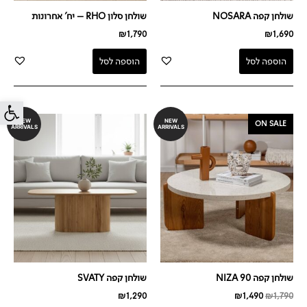
שולחן קפה NOSARA
שולחן סלון RHO – יח' אחרונות
₪
1,790
₪
1,690
הוספה לסל
הוספה לסל
פתח סרג
המחיר
המחיר
NEW
NEW
ON SALE
ARRIVALS
ARRIVALS
המקורי
הנוכחי
היה:
הוא:
₪1,490.
₪1,790.
שולחן קפה NIZA 90
שולחן קפה SVATY
₪
1,290
₪
1,490
₪
1,790