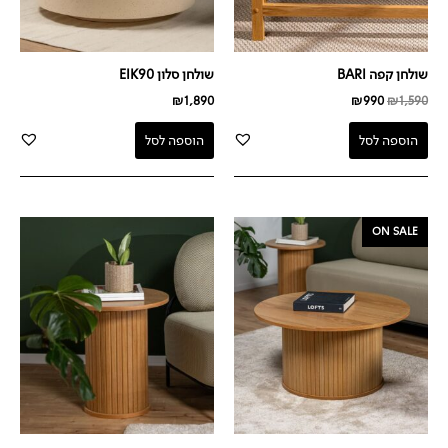
שולחן קפה BARI
שולחן סלון EIK90
₪
1,890
₪
990
₪
1,590
הוספה לסל
הוספה לסל
המחיר
המחיר
ON SALE
המקורי
הנוכחי
היה:
הוא:
₪799.
₪1,659.