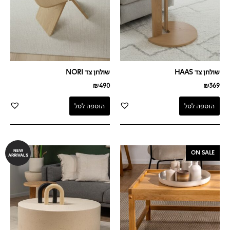
שולחן צד HAAS
שולחן צד NORI
₪
490
₪
369
הוספה לסל
הוספה לסל
המחיר
המחיר
NEW
ON SALE
ARRIVALS
המקורי
הנוכחי
היה:
הוא:
₪990.
₪1,590.