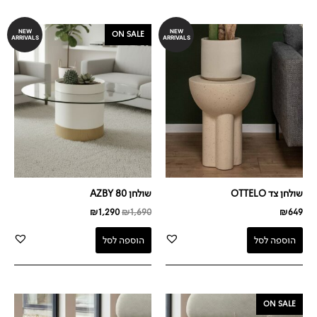
המחיר
המחיר
NEW
NEW
ON SALE
ARRIVALS
ARRIVALS
המקורי
הנוכחי
היה:
הוא:
₪1,290.
₪1,690.
שולחן צד OTTELO
שולחן AZBY 80
₪
1,290
₪
1,690
₪
649
הוספה לסל
הוספה לסל
המחיר
המחיר
ON SALE
המקורי
הנוכחי