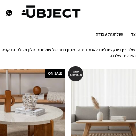
צד
שולחנות עבודה
שולחנות סלון
ב בין פונקציונליות לאסתטיקה. מגוון רחב של שולחנות סלון ושולחנות קפה מעו
והצרכים שלכם.
המחיר
המחיר
NEW
ON SALE
ARRIVALS
המקורי
הנוכחי
היה:
הוא:
₪1,490.
₪1,790.