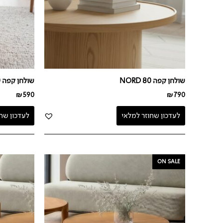
שולחן קפה NORD 80
שולחן קפה NORD 60
₪
590
₪
790
לעדכון שחוזר למלאי
לעדכון שח
המחיר
המחיר
ON SALE
המקורי
הנוכחי
היה:
הוא:
₪990.
₪1,290.