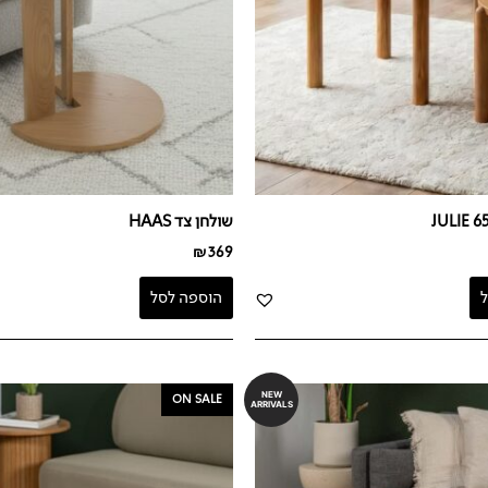
שולחן צד HAAS
₪
369
הוספה לסל
המחיר
המחיר
NEW
ON SALE
ARRIVALS
המקורי
הנוכחי
היה:
הוא:
₪799.
₪1,659.