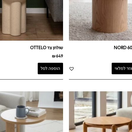
שולחן צד OTTELO
₪
649
וזר למלאי
הוספה לסל