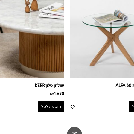
AL
שולחן סלון KERR
₪
1,690
הוספה לסל
NEW