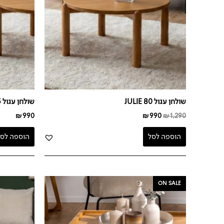
שולחן עגול JULIE 80
שולחן עגול JULIE 65
₪
990
₪
990
₪
1,290
הוספה לסל
הוספה לסל
המחיר
המחיר
ON SALE
המקורי
הנוכחי
היה:
הוא:
₪990.
₪1,590.