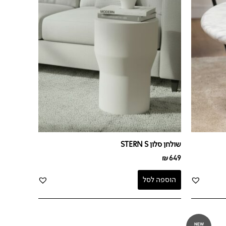
שולחן סלון STERN S
₪
649
הוספה לסל
NEW