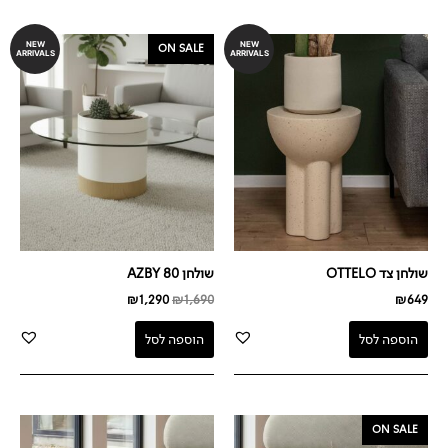
המחיר
המחיר
NEW
NEW
ON SALE
ARRIVALS
ARRIVALS
המקורי
הנוכחי
היה:
הוא:
₪1,290.
₪1,690.
שולחן צד OTTELO
שולחן AZBY 80
₪
1,290
₪
1,690
₪
649
הוספה לסל
הוספה לסל
המחיר
המחיר
ON SALE
המקורי
הנוכחי