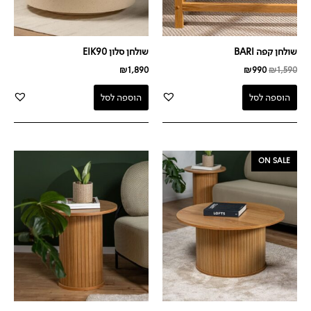
שולחן קפה BARI
שולחן סלון EIK90
₪
1,890
₪
990
₪
1,590
הוספה לסל
הוספה לסל
המחיר
המחיר
ON SALE
המקורי
הנוכחי
היה:
הוא:
₪799.
₪1,659.