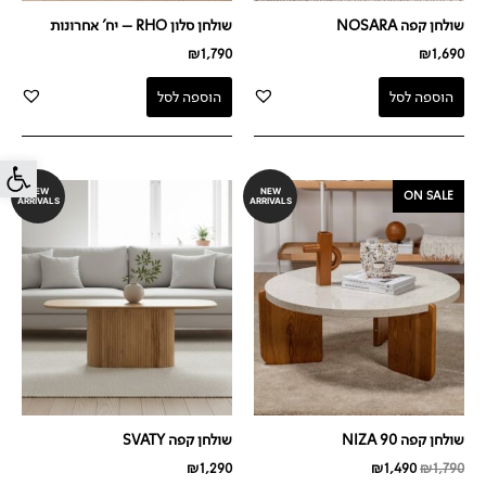
שולחן קפה NOSARA
שולחן סלון RHO – יח' אחרונות
₪
1,790
₪
1,690
הוספה לסל
הוספה לסל
פתח סרג
המחיר
המחיר
NEW
NEW
ON SALE
ARRIVALS
ARRIVALS
המקורי
הנוכחי
היה:
הוא:
₪1,490.
₪1,790.
שולחן קפה NIZA 90
שולחן קפה SVATY
₪
1,290
₪
1,490
₪
1,790