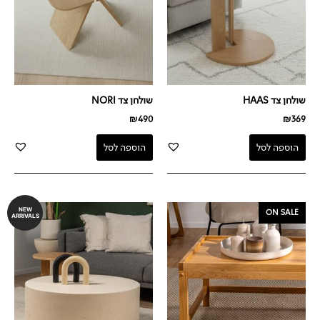
שולחן צד HAAS
שולחן צד NORI
₪
490
₪
369
הוספה לסל
הוספה לסל
המחיר
המחיר
NEW
ON SALE
ARRIVALS
המקורי
הנוכחי
היה:
הוא:
₪990.
₪1,590.