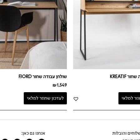
ר KREATIF
שולחן עבודה שחור FJORD
₪
1,549
וזר למלאי
לעדכון שחוזר למלאי
וחים והובלות
אנחנו גם כאן: