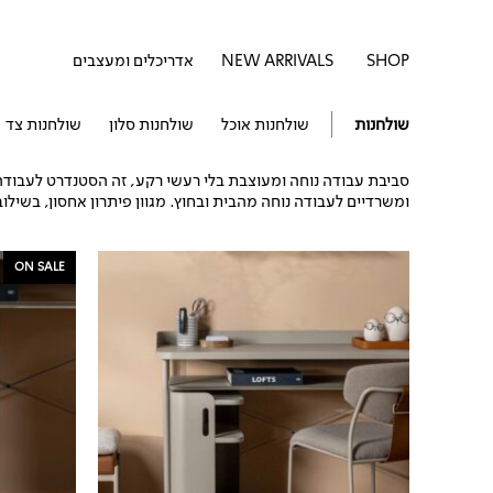
דילוג
לתוכן
לתוכן
פתח SHOP
SHOP
NEW ARRIVALS
אדריכלים ומעצבים
שולחנות
שולחנות אוכל
שולחנות סלון
שולחנות צד
סביבת עבודה נוחה ומעוצבת בלי רעשי רקע, זה הסטנדרט לעבודה יע
ומשרדיים לעבודה נוחה מהבית ובחוץ. מגוון פיתרון אחסון, בשילוב
המחיר
ON SALE
המקור
היה:
₪529.