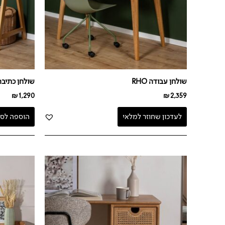
שולחן עבודה RHO
שולחן כתיבה XY WHITE
₪
1,290
₪
2,359
לעדכון שחוזר למלאי
הוספה לסל