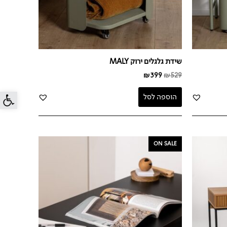
שידת גלגלים ירוק MALY
₪
399
₪
529
פתח סרג
הוספה לסל
המחיר
המחיר
ON SALE
המקורי
הנוכחי
היה:
הוא:
₪499.
₪1,090.