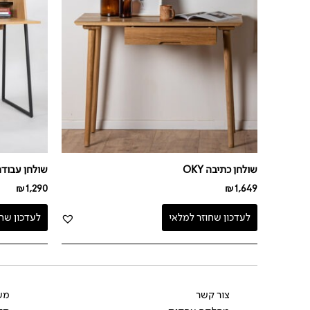
שולחן כתיבה OKY
שולחן עבודה שחו
₪
1,290
₪
1,649
לעדכון שחוזר למלאי
לעדכון שח
צור קשר
משל