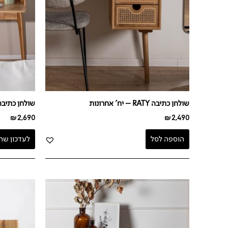
שולחן כתיבה RATY – יח' אחרונות
שולחן כתיבה 140 RLY
₪
2,690
₪
2,490
הוספה לסל
לעדכון שח