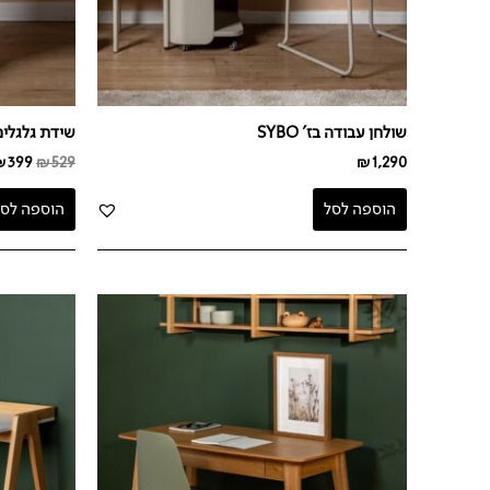
שולחן עבודה בז' SYBO
שידת גלגלים בז'
₪
399
₪
529
₪
1,290
הוספה לסל
הוספה לסל