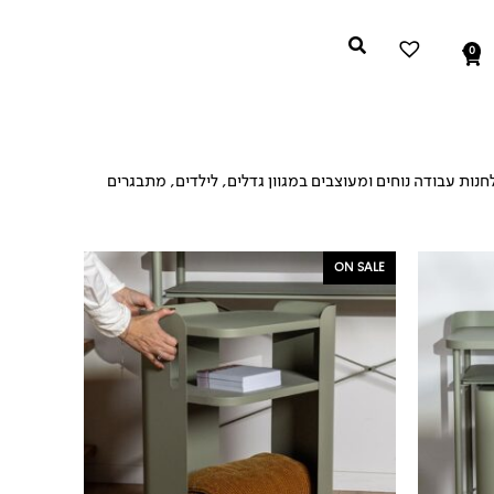
0
עגלת
קניות
נות עבודה נוחים ומעוצבים במגוון גדלים, לילדים, מתבגרים
המחיר
המחיר
ON SALE
המקורי
הנוכחי
היה:
הוא:
₪399.
₪529.