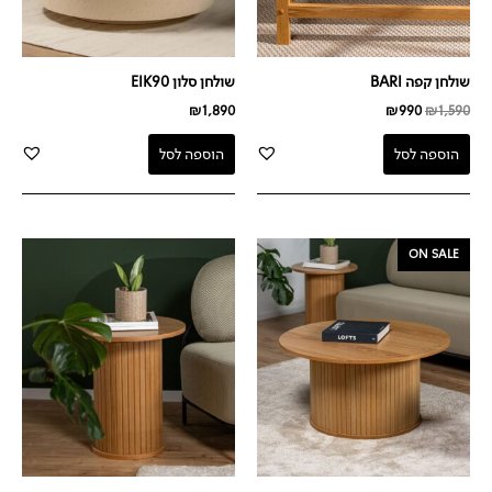
שולחן קפה BARI
שולחן סלון EIK90
₪
1,890
₪
990
₪
1,590
הוספה לסל
הוספה לסל
המחיר
המחיר
ON SALE
המקורי
הנוכחי
היה:
הוא:
₪799.
₪1,659.