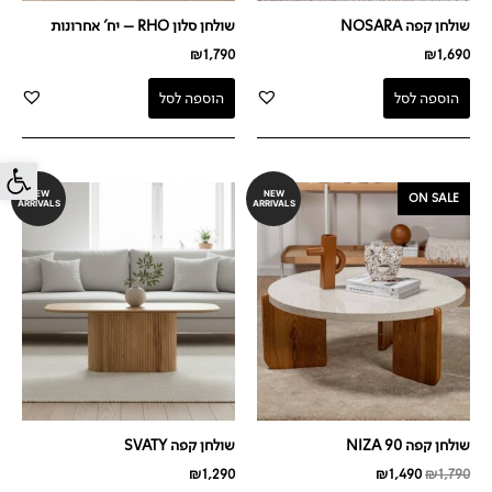
שולחן קפה NOSARA
שולחן סלון RHO – יח' אחרונות
₪
1,790
₪
1,690
הוספה לסל
הוספה לסל
פתח סרג
המחיר
המחיר
NEW
NEW
ON SALE
ARRIVALS
ARRIVALS
המקורי
הנוכחי
היה:
הוא:
₪1,490.
₪1,790.
שולחן קפה NIZA 90
שולחן קפה SVATY
₪
1,290
₪
1,490
₪
1,790