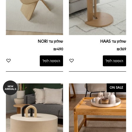
שולחן צד HAAS
שולחן צד NORI
₪
490
₪
369
הוספה לסל
הוספה לסל
המחיר
המחיר
NEW
ON SALE
ARRIVALS
המקורי
הנוכחי
היה:
הוא:
₪990.
₪1,590.