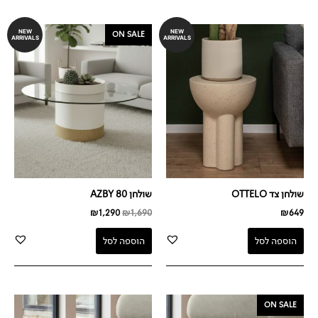
המחיר
המחיר
NEW
NEW
ON SALE
ARRIVALS
ARRIVALS
המקורי
הנוכחי
היה:
הוא:
₪1,290.
₪1,690.
שולחן צד OTTELO
שולחן AZBY 80
₪
1,290
₪
1,690
₪
649
הוספה לסל
הוספה לסל
המחיר
המחיר
ON SALE
המקורי
הנוכחי