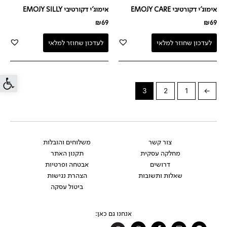
אימוג'י דקורטיבי EMOJY CARE
אימוג'י דקורטיבי EMOJY SILLY
₪
69
₪
69
לעדכון שחוזר למלאי
לעדכון שחוזר למלאי
פתח סרג
3
2
1
→
צור קשר
משלוחים והובלות
מחלקה עסקית
תקנון האתר
דרושים
אבטחה ופרטיות
שאלות ותשובות
הצהרת נגישות
ביטול עסקה
אנחנו גם כאן:
Whatsapp
Facebook-
Instagram
Pinterest