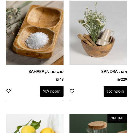
מארז SANDRA
מגש מחולק SAHARA
₪
49
₪
229
הוספה לסל
הוספה לסל
המחיר
המחיר
ON SALE
המקורי
הנוכחי
היה:
הוא:
₪69.
₪99.