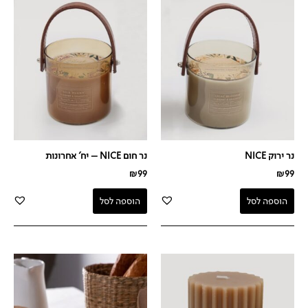
נר ירוק NICE
נר חום NICE – יח' אחרונות
₪
99
₪
99
הוספה לסל
הוספה לסל