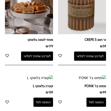
נר חום CREPE S
סטנד לעוגה בלאנקו
₪
179
₪
39
לעדכון שחוזר למלאי
לעדכון שחוזר למלאי
פמוט בז' PONK
קערה בלאנקו L
₪
159
₪
99
הוספה לסל
הוספה לסל