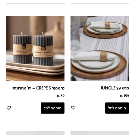
מגש עץ JUNGLE
נר אפור CREPE S – יח' אחרונות
₪
39
₪
159
הוספה לסל
הוספה לסל