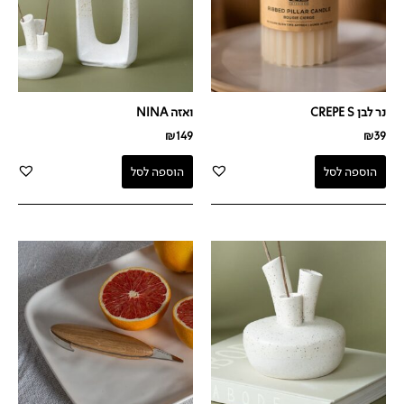
נר לבן CREPE S
ואזה NINA
₪
149
₪
39
הוספה לסל
הוספה לסל