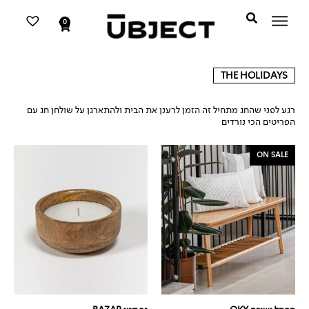
דילוג
לתוכן
לתוכן
0
עגלת
קניות
THE HOLIDAYS
רגע לפני שהחג מתחיל זה הזמן לרענן את הבית ולהתארגן על שולחן חג עם
הפריטים הכי נורדים
המחיר
המחיר
ON SALE
המקורי
הנוכחי
היה:
הוא:
₪1,290.
₪1,890.