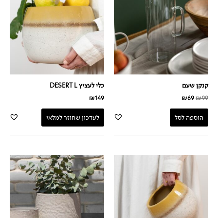
קנקן שעם
כלי לעציץ DESERT L
₪
149
₪
69
₪
99
הוספה לסל
לעדכון שחוזר למלאי