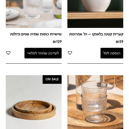
קערית קטנה בלאנקו – יח' אחרונות
שישיית כוסות שתיה פסים גדולות
₪
129
₪
29
הוספה לסל
לעדכון שחוזר למלאי
המחיר
המחיר
ON SALE
המקורי
הנוכחי
היה:
הוא:
₪89.
₪189.