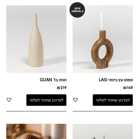
NEW
ARRIVALS
פמוט עץ בינוני LASI
ואזה בז' GUAN
₪
219
₪
149
לעדכון שחוזר למלאי
לעדכון שחוזר למלאי