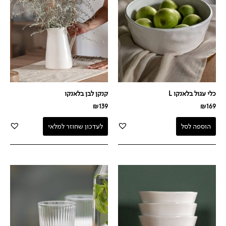
כלי עגול בלאנקו L
קנקן לבן בלאנקו
₪
139
₪
169
הוספה לסל
לעדכון שחוזר למלאי