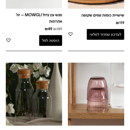
מגש עץ גדול MOWGLI – יח'
שישיית כוסות פסים שקופה
אחרונות
₪
119
₪
89
₪
189
לעדכון שחוזר למלאי
הוספה לסל