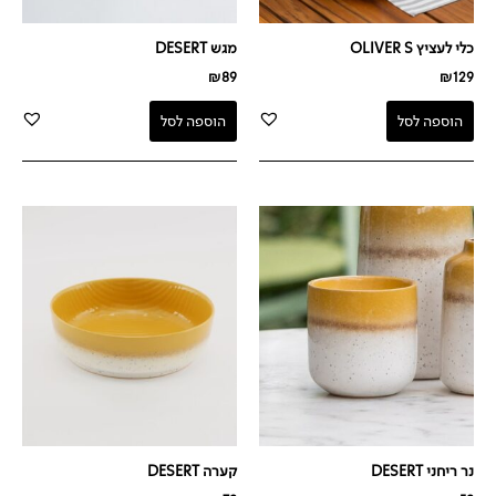
כלי לעציץ OLIVER S
מגש DESERT
₪
89
₪
129
הוספה לסל
הוספה לסל
נר ריחני DESERT
קערה DESERT