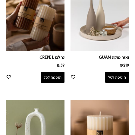
ואזה מוקה GUAN
נר לבן CREPE L
₪
59
₪
219
הוספה לסל
הוספה לסל