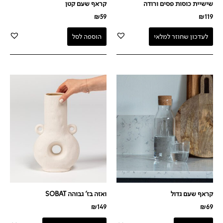
שישיית כוסות פסים ורודה
קראף שעם קטן
₪
59
₪
119
לעדכון שחוזר למלאי
הוספה לסל
קראף שעם גדול
ואזה בז' גבוהה SOBAT
₪
149
₪
69