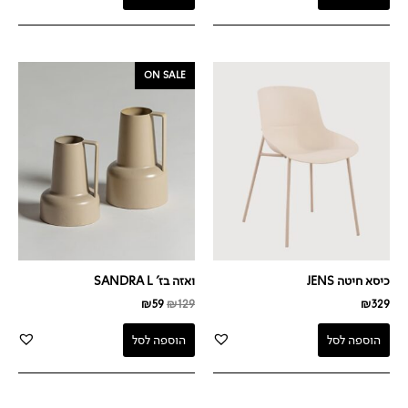
המחיר
המחיר
ON SALE
המקורי
הנוכחי
היה:
הוא:
₪59.
₪129.
כיסא חיטה JENS
ואזה בז' SANDRA L
₪
59
₪
129
₪
329
הוספה לסל
הוספה לסל