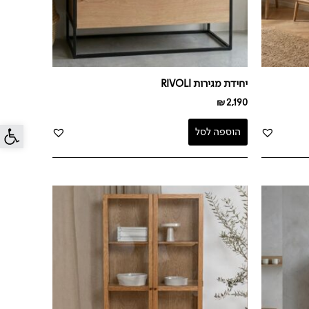
יחידת מגירות RIVOLI
₪
2,190
פתח סרג
הוספה לסל