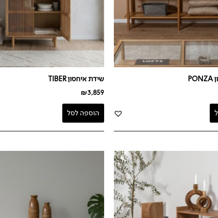
PO
שידת איחסון TIBER
₪
3,859
הוספה לסל