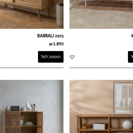
בופה BARRALI
₪
3,890
הוספה לסל