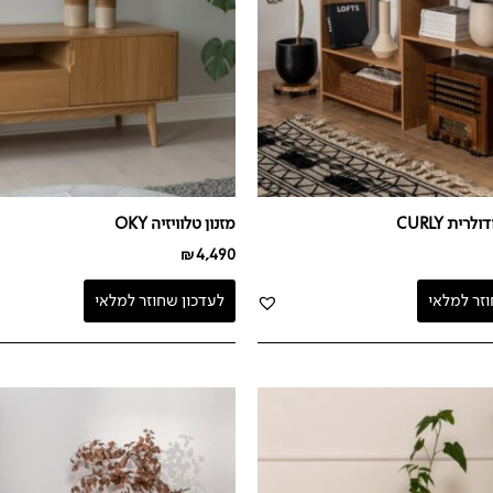
רית CURLY
מזנון טלוויזיה OKY
₪
4,490
וזר למלאי
לעדכון שחוזר למלאי