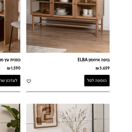
בופה איחסון ELBA
כוננית עץ מודול
₪
1,590
₪
3,659
הוספה לסל
לעדכון שח