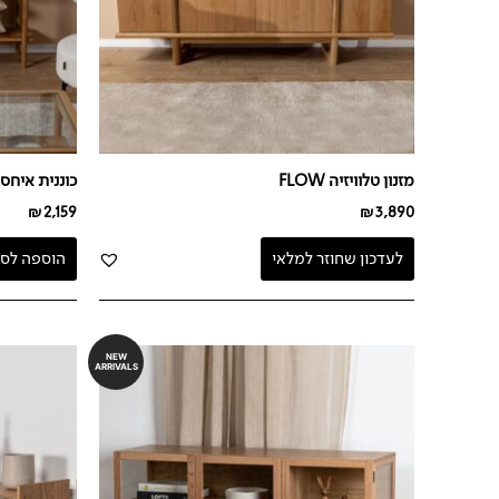
מזנון טלוויזיה FLOW
כוננית איחסון NZA
₪
2,159
₪
3,890
לעדכון שחוזר למלאי
הוספה לסל
NEW
ARRIVALS