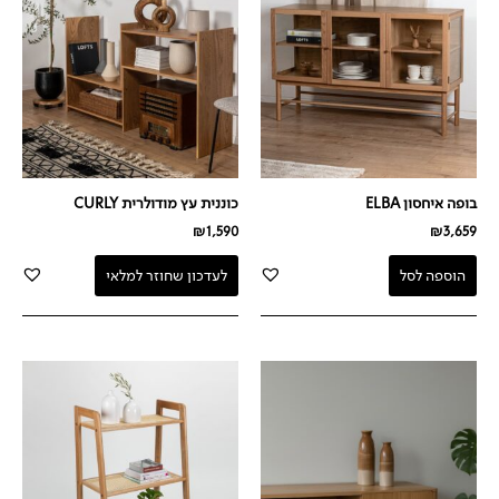
בופה איחסון ELBA
כוננית עץ מודולרית CURLY
₪
1,590
₪
3,659
הוספה לסל
לעדכון שחוזר למלאי