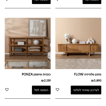
מזנון טלוויזיה FLOW
כוננית איחסון PONZA
₪
2,159
₪
3,890
לעדכון שחוזר למלאי
הוספה לסל