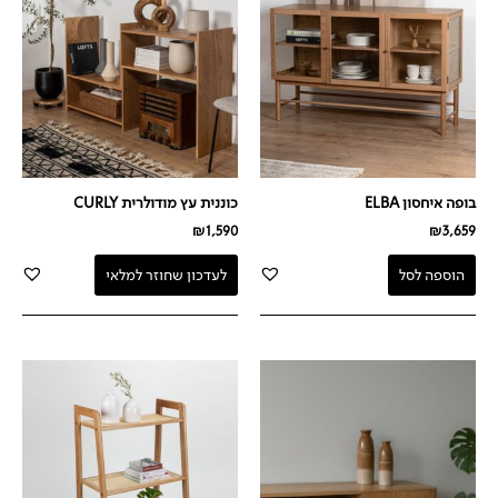
בופה איחסון ELBA
כוננית עץ מודולרית CURLY
₪
1,590
₪
3,659
הוספה לסל
לעדכון שחוזר למלאי