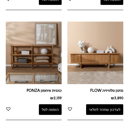
מזנון טלוויזיה FLOW
כוננית איחסון PONZA
₪
2,159
₪
3,890
לעדכון שחוזר למלאי
הוספה לסל