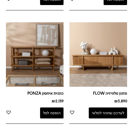
מזנון טלוויזיה FLOW
כוננית איחסון PONZA
₪
2,159
₪
3,890
לעדכון שחוזר למלאי
הוספה לסל