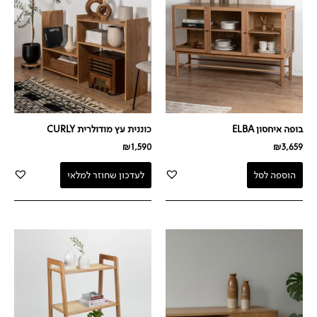
בופה איחסון ELBA
כוננית עץ מודולרית CURLY
₪
1,590
₪
3,659
הוספה לסל
לעדכון שחוזר למלאי