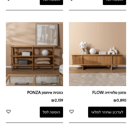
מזנון טלוויזיה FLOW
כוננית איחסון PONZA
₪
2,159
₪
3,890
לעדכון שחוזר למלאי
הוספה לסל