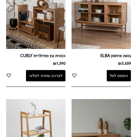
בופה איחסון ELBA
כוננית עץ מודולרית CURLY
₪
1,590
₪
3,659
הוספה לסל
לעדכון שחוזר למלאי