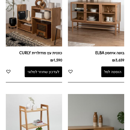
בופה איחסון ELBA
כוננית עץ מודולרית CURLY
₪
1,590
₪
3,659
הוספה לסל
לעדכון שחוזר למלאי