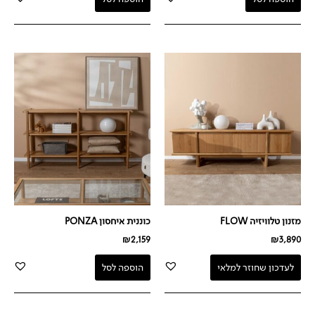
מזנון טלוויזיה FLOW
כוננית איחסון PONZA
₪
2,159
₪
3,890
לעדכון שחוזר למלאי
הוספה לסל