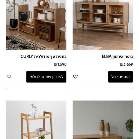
בופה איחסון ELBA
כוננית עץ מודולרית CURLY
₪
1,590
₪
3,659
הוספה לסל
לעדכון שחוזר למלאי