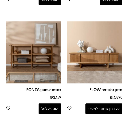
מזנון טלוויזיה FLOW
כוננית איחסון PONZA
₪
2,159
₪
3,890
לעדכון שחוזר למלאי
הוספה לסל