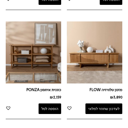
מזנון טלוויזיה FLOW
כוננית איחסון PONZA
₪
2,159
₪
3,890
לעדכון שחוזר למלאי
הוספה לסל