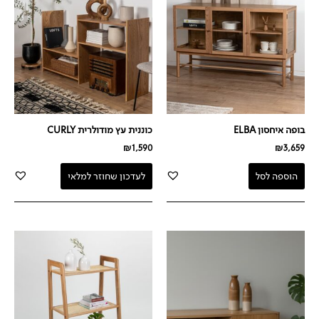
בופה איחסון ELBA
כוננית עץ מודולרית CURLY
₪
1,590
₪
3,659
הוספה לסל
לעדכון שחוזר למלאי