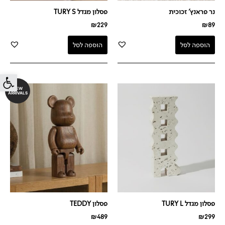
נר פראנץ' זכוכית
פסלון מגדל TURY S
₪
229
₪
89
הוספה לסל
הוספה לסל
פתח סרג
NEW
ARRIVALS
פסלון מגדל TURY L
פסלון TEDDY
₪
489
₪
299