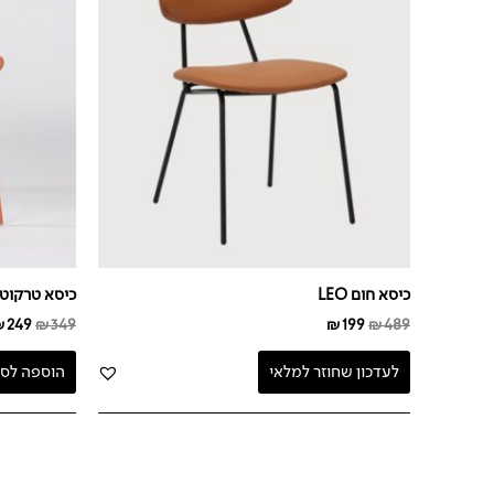
כיסא חום LEO
כיסא טרקוטה BY
₪
249
₪
349
₪
199
₪
489
לעדכון שחוזר למלאי
הוספה לסל