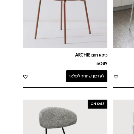
כיסא חום ARCHIE
₪
389
לעדכון שחוזר למלאי
המחיר
המחיר
ON SALE
המקורי
הנוכחי
היה:
הוא:
₪199.
₪489.