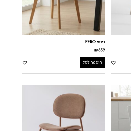
כיסא PERO
₪
659
הוספה לסל