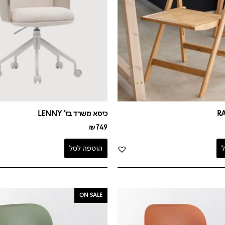
כיסא משרד בז' LENNY
₪
749
הוספה לסל
המחיר
המחיר
המחיר
ON SALE
י
הנוכחי
המקורי
הנוכחי
הוא:
היה:
הוא:
₪249.
₪349.
₪249.