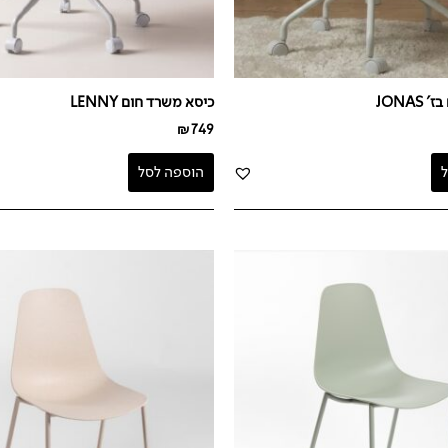
JONAS
כיסא משרד חום LENNY
₪
749
הוספה לסל