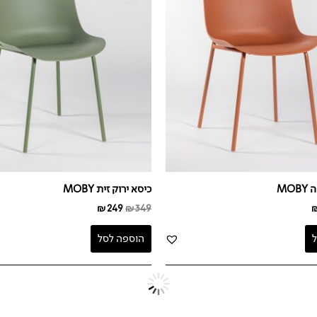
MO
כיסא ירוק זית MOBY
₪
249
₪
349
הוספה לסל