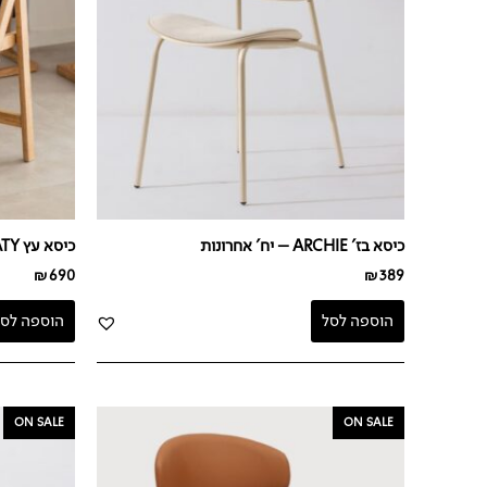
כיסא בז' ARCHIE – יח' אחרונות
כיסא עץ RATY
₪
690
₪
389
הוספה לסל
הוספה לסל
המחיר
המחיר
המחיר
ON SALE
ON SALE
המקורי
הנוכחי
המקור
היה:
הוא:
היה:
₪349.
₪199.
₪489.