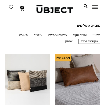
דילוג
לתוכן
לתוכן
0
עגלת
קניות
מוצרים משלימים
כלי נוי
עיצוב הקיר
מדפים ומתלים
עציצים
תאורה
טקסטיל לבית
אחסון
טקסטיל לבית
Pre Order