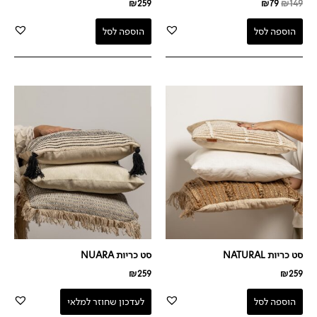
₪
259
₪
79
₪
149
הוספה לסל
הוספה לסל
סט כריות NATURAL
סט כריות NUARA
₪
259
₪
259
הוספה לסל
לעדכון שחוזר למלאי