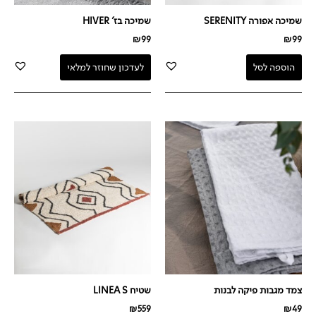
שמיכה אפורה SERENITY
שמיכה בז' HIVER
₪
99
₪
99
הוספה לסל
לעדכון שחוזר למלאי
צמד מגבות פיקה לבנות
שטיח LINEA S
₪
559
₪
49