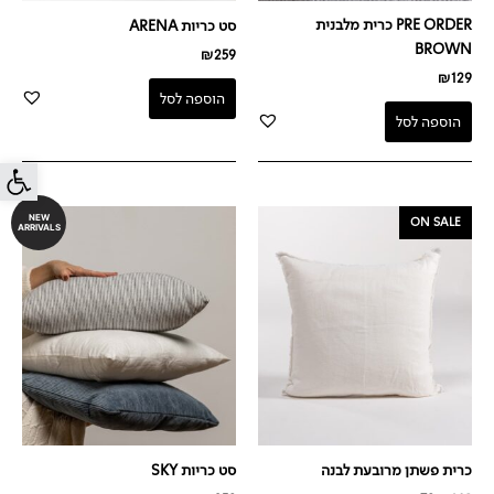
PRE ORDER כרית מלבנית
סט כריות ARENA
BROWN
₪
259
₪
129
הוספה לסל
הוספה לסל
פתח סרג
המחיר
המחיר
NEW
ON SALE
ARRIVALS
המקורי
הנוכחי
היה:
הוא:
₪79.
₪149.
כרית פשתן מרובעת לבנה
סט כריות SKY