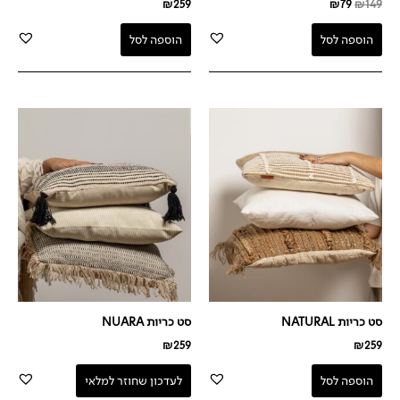
₪
259
₪
79
₪
149
הוספה לסל
הוספה לסל
סט כריות NATURAL
סט כריות NUARA
₪
259
₪
259
הוספה לסל
לעדכון שחוזר למלאי