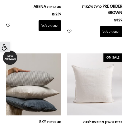
PRE ORDER כרית מלבנית
סט כריות ARENA
BROWN
₪
259
₪
129
הוספה לסל
הוספה לסל
פתח סרג
המחיר
המחיר
NEW
ON SALE
ARRIVALS
המקורי
הנוכחי
היה:
הוא:
₪79.
₪149.
כרית פשתן מרובעת לבנה
סט כריות SKY