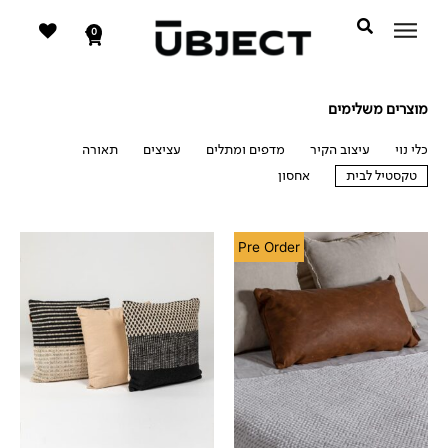
דילוג
לתוכן
לתוכן
0
עגלת
קניות
מוצרים משלימים
כלי נוי
עיצוב הקיר
מדפים ומתלים
עציצים
תאורה
טקסטיל לבית
אחסון
טקסטיל לבית
Pre Order