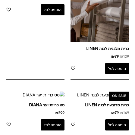
הוספה לסל
כרית מלבנית לבנה LINEN
₪
79
₪
129
הוספה לסל
המחיר
המחיר
ON SALE
המקורי
הנוכחי
היה:
הוא:
כרית מרובעת לבנה LINEN
סט כריות יער DIANA
₪79.
₪149.
₪
299
₪
79
₪
149
הוספה לסל
הוספה לסל